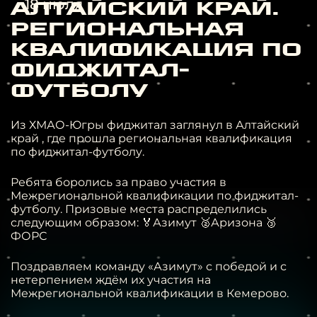
18 июля
Алтайский край.
Региональная
квалификация по
фиджитал-
футболу
Из ХМАО-Югры фиджитал заглянул в Алтайский
край , где прошла региональная квалификация
по фиджитал-футболу.
Ребята боролись за право участия в
Межрегиональной квалификации по фиджитал-
футболу.
Призовые места распределились
следующим образом:
🏅Азимут
🥈Аризона
🥉
ФОРС
Поздравляем команду «Азимут» с победой и с
нетерпением ждём их участия на
Межрегиональной квалификации в Кемерово.