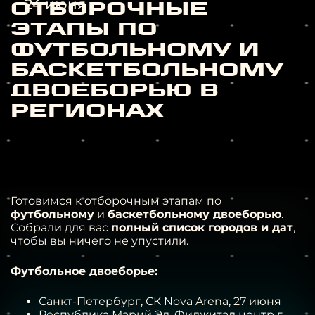
24 июня
Отборочные
этапы по
футбольному и
баскетбольному
двоеборью в
регионах
Готовимся к отборочным этапам по
футбольному
и
баскетбольному двоеборью
.
Собрали для вас
полный список городов и дат
,
чтобы вы ничего не упустили.
Футбольное двоеборье:
Санкт-Петербург, СК Nova Arena, 27 июня
Республика Марий Эл, Фиджитал центр г.