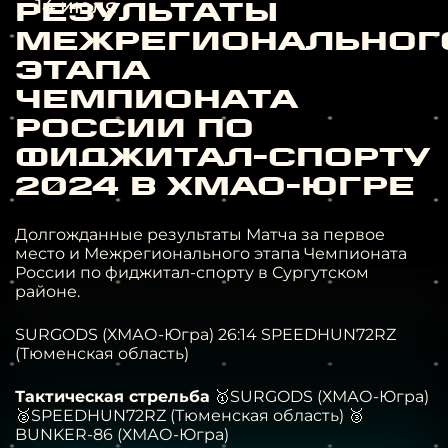
14 июля
Результаты
Межрегиональног
этапа
Чемпионата
России по
фиджитал-спорту
2024 в ХМАО-Югре
Долгожданные результаты Матча за первое
место и Межрегионального этапа Чемпионата
России по фиджитал-спорту в Сургутском
районе.
SURGODS (ХМАО-Югра) 26:14 SPEEDHUN72RZ
(Тюменская область)
Тактическая стрельба
🥇SURGODS (ХМАО-Югра)
🥈SPEEDHUN72RZ (Тюменская область)
🥉
BUNKER-86 (ХМАО-Югра)