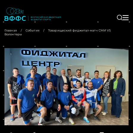
Главная
/
События
/
Товарищеский фиджитал-матч СМИ VS
Волонтеры