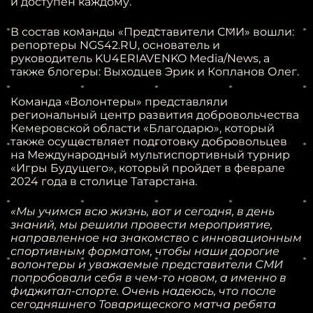
и доступен каждому.
В состав команды «Представители СМИ» вошли:
репортеры NGS42.RU, основатель и
руководитель KU4ERIAVENKO Media/News, а
также блогеры: Выходцев Эрик и Копланов Олег.
Команда «Волонтеры» представляли
региональный центр развития добровольчества
Кемеровской области «Благодарю», который
также осуществляет подготовку добровольцев
на Международный мультиспортивный турнир
«Игры Будущего», который пройдет в феврале
2024 года в столице Татарстана.
«Мы учимся всю жизнь,
вот и сегодня
,
в день
знаний
,
мы решили провести мероприятие
,
направленное на знакомство с инновационным
спортивным форматом
,
чтобы наш
и
дороги
е
волонтер
ы
и уважаемы
е
представители СМИ
попробовали себя в чем-то новом
,
а именно в
фиджитал-спорт
е
.
Очень надеюсь
,
что после
сегодняшнего Товарищеского матча ребята