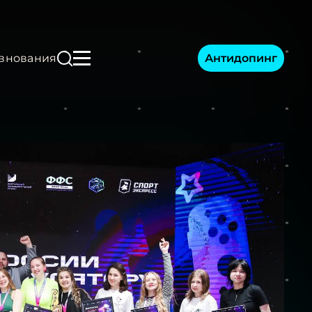
Антидопинг
внования