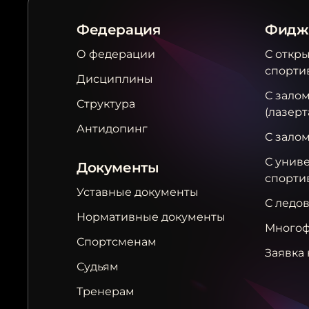
Федерация
Фидж
О федерации
С откр
спорти
Дисциплины
С залом
Структура
(лазерт
Антидопинг
С зало
С унив
Документы
спорти
Уставные документы
С ледо
Нормативные документы
Многоф
Спортсменам
Заявка 
Судьям
Тренерам