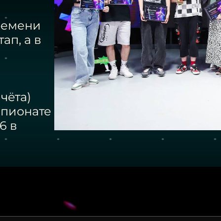
времени
ап, а в
чёта)
мпионате
6 в