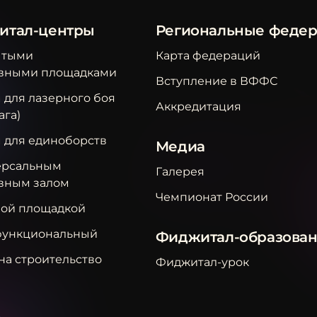
итал-центры
Региональные феде
ытыми
Карта федераций
вными площадками
Вступление в ВФФС
 для лазерного боя
Аккредитация
ага)
м для единоборств
Медиа
ерсальным
Галерея
вным залом
Чемпионат России
вой площадкой
ункциональный
Фиджитал-образова
на строительство
Фиджитал-урок