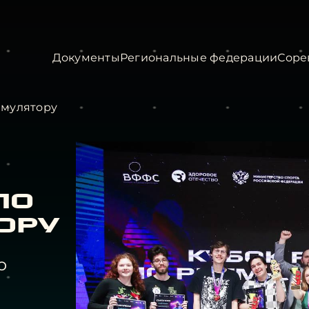
Документы
Региональные федерации
Соре
имулятору
по
ору
о