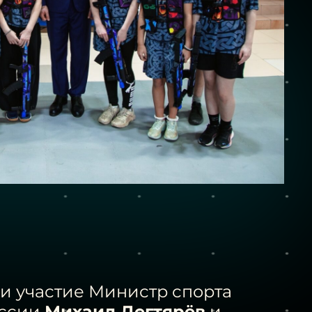
и участие Министр спорта
оссии
Михаил Дегтярёв
и