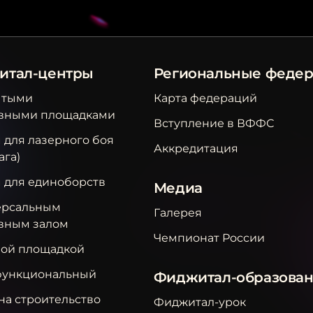
итал-центры
Региональные феде
ытыми
Карта федераций
вными площадками
Вступление в ВФФС
 для лазерного боя
Аккредитация
ага)
м для единоборств
Медиа
ерсальным
Галерея
вным залом
Чемпионат России
вой площадкой
ункциональный
Фиджитал-образова
на строительство
Фиджитал-урок