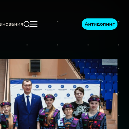
Антидопинг
внования