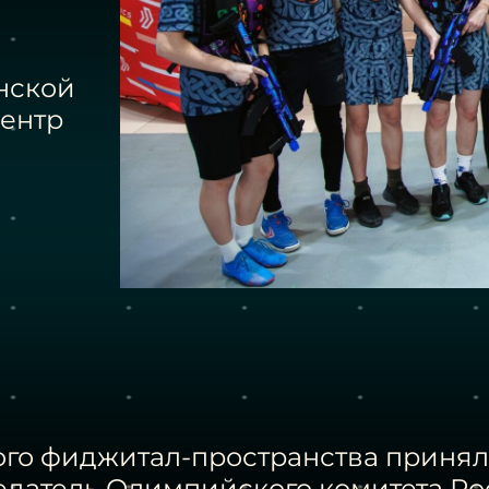
енской
центр
ого фиджитал-пространства принял
едатель Олимпийского комитета Р