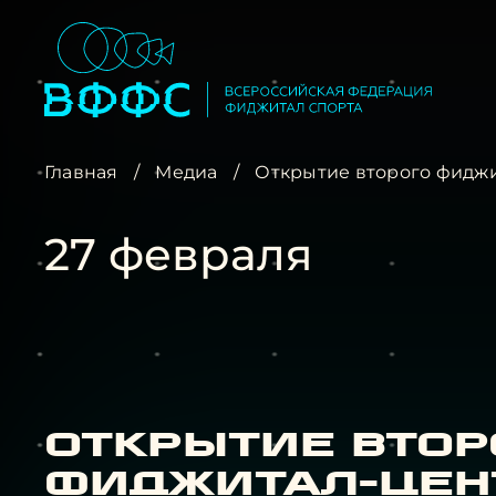
Главная
/
Медиа
/
Открытие второго фиджи
27 февраля
Открытие втор
фиджитал-цен