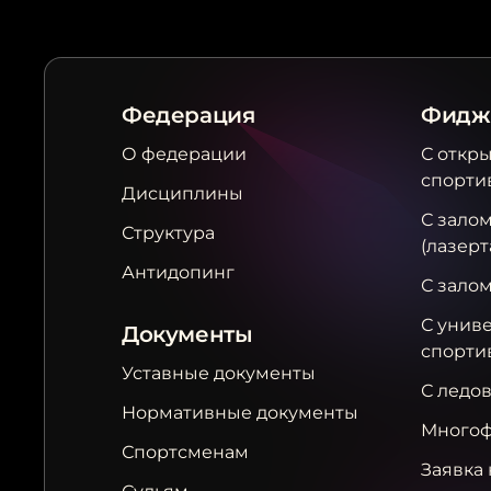
Федерация
Фидж
О федерации
С откр
спорти
Дисциплины
С залом
Структура
(лазерт
Антидопинг
С зало
С унив
Документы
спорти
Уставные документы
С ледо
Нормативные документы
Многоф
Спортсменам
Заявка 