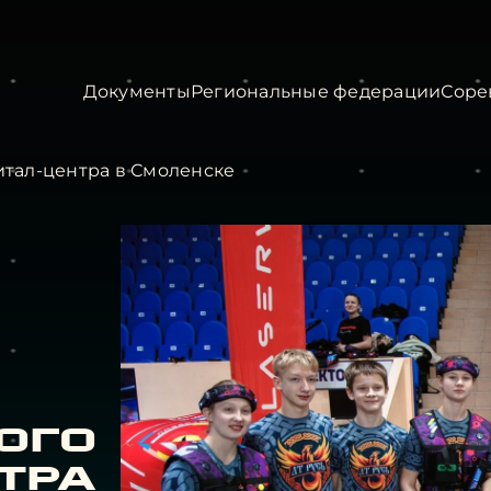
Документы
Региональные федерации
Соре
тал-центра в Смоленске
ого
тра