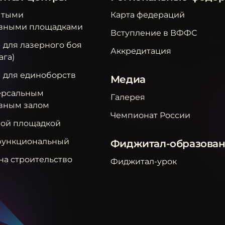
ытыми
Карта федераций
вными площадками
Вступление в ВФФС
 для лазерного боя
Аккредитация
ага)
м для единоборств
Медиа
ерсальным
Галерея
вным залом
Чемпионат России
вой площадкой
ункциональный
Фиджитал-образова
на строительство
Фиджитал-урок