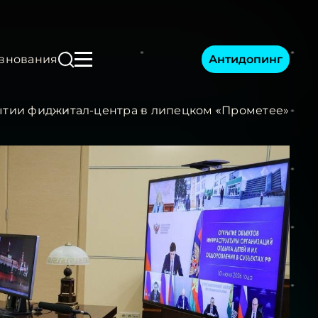
Антидопинг
внования
ытии фиджитал-центра в липецком «Прометее»