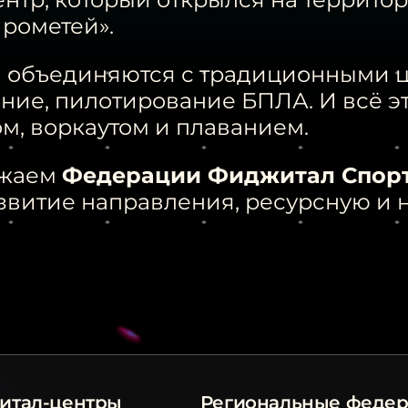
рометей».
ии объединяются с традиционными ц
ие, пилотирование БПЛА. И всё это
м, воркаутом и плаванием.
ажаем
Федерации Фиджитал Спорт
звитие направления, ресурсную и 
итал-центры
Региональные феде