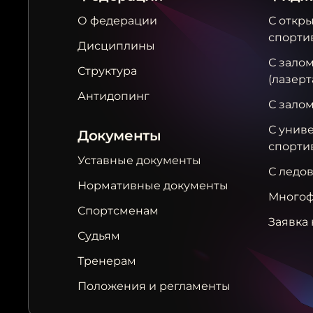
О федерации
С откр
спорти
Дисциплины
С залом
Структура
(лазерт
Антидопинг
С зало
С унив
Документы
спорти
Уставные документы
С ледо
Нормативные документы
Многоф
Спортсменам
Заявка 
Судьям
Тренерам
Положения и регламенты