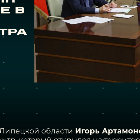
е в
тра
р Липецкой области
Игорь Артамон
нтр, который открылся на террито