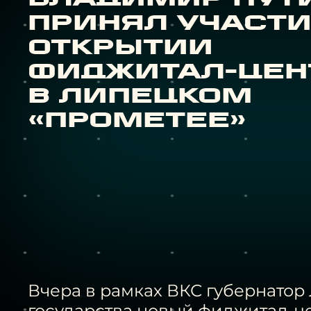
принял участи
открытии
фиджитал-цен
в липецком
«Прометее»
Вчера в рамках ВКС губернато
государства новый фиджитал-це