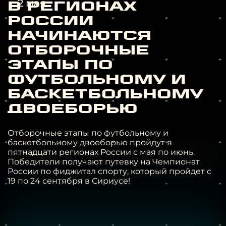
2 мая
В регионах
России
начинаются
отборочные
этапы по
футбольному и
баскетбольному
двоеборью
Отборочные этапы по футбольному и
баскетбольному двоеборью пройдут в
пятнадцати регионах России с мая по июнь.
Победители получают путевку на Чемпионат
России по фиджитал спорту, который пройдет с
19 по 24 сентября в Сириусе!