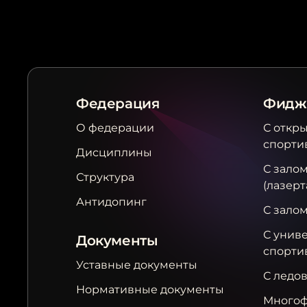
Федерация
Фидж
О федерации
С откр
спорти
Дисциплины
С залом
Структура
(лазерт
Антидопинг
С зало
С унив
Документы
спорти
Уставные документы
С ледо
Нормативные документы
Многоф