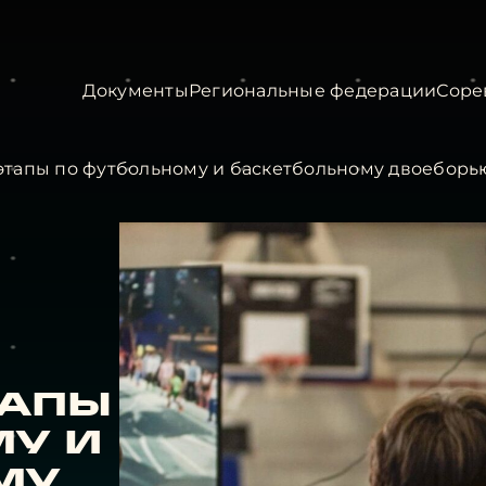
Документы
Региональные федерации
Соре
этапы по футбольному и баскетбольному двоеборь
тапы
му и
му