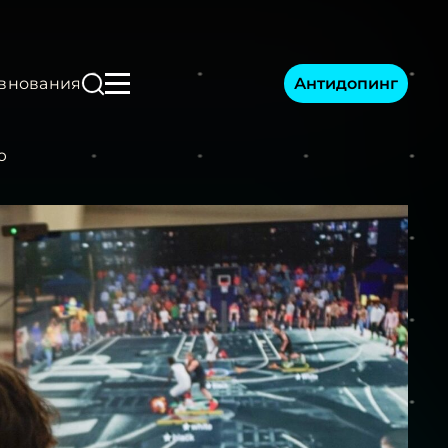
Антидопинг
внования
ю