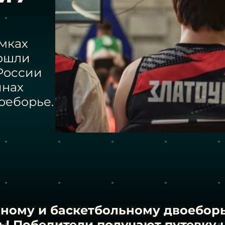
амках
рошли
России
инах
оеборье.
ному и баскетбольному двоеборь
ь! Победители получают путевку 