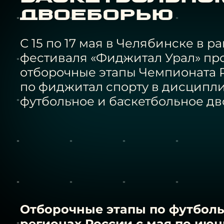
двоеборью
С 15 по 17 мая в Челябинске в р
фестиваля «Фиджитал Урал» п
отборочные этапы Чемпионата 
по фиджитал спорту в дисципл
футбольное и баскетбольное дв
Отборочные этапы по футболь
регионах России с мая по июн