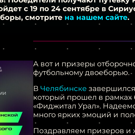
йдет с 19 по 24 сентябре в Сириу
тборы, смотрите
на нашем сайте
.
А вот и призеры отборочн
футбольному двоеборью.
В
Челябинске
завершился
который прошел в рамках
«Фиджитал Урал». Надеемс
много ярких эмоций и пол
Поздравляем призеров и 