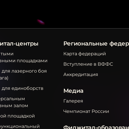
итал-центры
Региональные феде
ытыми
Карта федераций
вными площадками
Вступление в ВФФС
 для лазерного боя
Аккредитация
ага)
м для единоборств
Медиа
ерсальным
Галерея
вным залом
Чемпионат России
вой площадкой
ункциональный
Фиджитал-образова